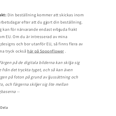
akt:
Din beställning kommer att skickas inom
arbetsdagar efter att du gjort din beställning.
g kan för närvarande endast erbjuda frakt
om EU. Om du är intresserad av mina
gdesigns och bor utanför EU, så finns flera av
na tryck också
här på Spoonflower
.
 Färgen på de digitala bilderna kan skilja sig
te från det tryckta tyget, och så kan även
rgen på foton på grund av ljussättning och
to, och färgerna skiljer sig lite mellan
gbaserna --
Dela