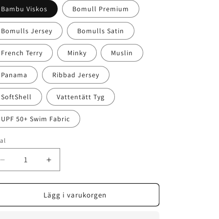
Bambu Viskos
Bomull Premium
Bomulls Jersey
Bomulls Satin
French Terry
Minky
Muslin
Panama
Ribbad Jersey
SoftShell
Vattentätt Tyg
UPF 50+ Swim Fabric
al
Minska
Öka
antal
antal
för
för
Rockin&#39;
Rockin&#39;
Lägg i varukorgen
Skulls
Skulls
-
-