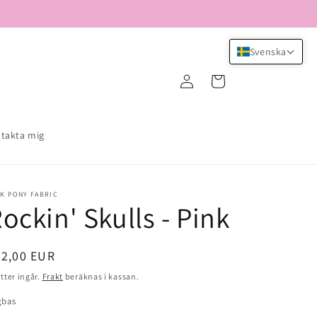
Svenska
Logga
Varukorg
in
takta mig
K PONY FABRIC
ockin' Skulls - Pink
dinarie
22,00 EUR
is
tter ingår.
Frakt
beräknas i kassan.
gbas