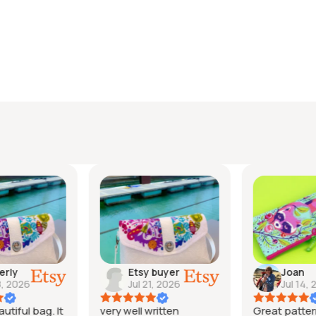
erly
Etsy buyer
Joan
8, 2026
Jul 21, 2026
Jul 14, 
tiful bag. It
very well written
Great patter