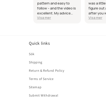
! Thanks so
pattern and easy to
was a little 
the tips! I
follow - and the video is
figure out a
 smallest
excellent. My advice
after you 
Visa mer
Visa mer
 denim, and
though is to make sure
video it al
irectly on my
your machine can deal
Great patt
with the small area for
sewing it together, and
top stitching.
Quick links
Unfortunately, my
machine had a major
hard time!
Sök
Shipping
Return & Refund Policy
Terms of Service
Sitemap
Submit Withdrawal