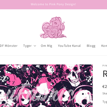
Welcome to Pink Pony Design!
DF Mönster
Tyger
Om Mig
YouTube Kanal
Blogg
Kon
PIN
R
Or
€
pr
Ska
Ty