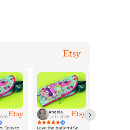
Deborah
Angela
Jun 18,
2026
Jul 11, 2026
2026
n! Easy to
Love the pattern! So