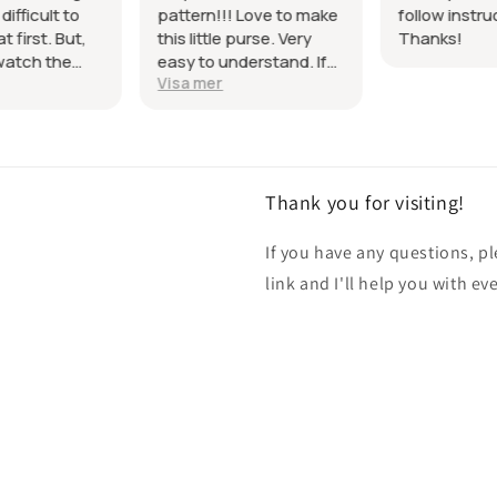
difficult to
pattern!!! Love to make
follow instru
t first. But,
this little purse. Very
Thanks!
watch the
easy to understand. If
Visa mer
l made sense.
you don't understand,
ern!
keep reading, it will all
be explained! Thank
You!!
Thank you for visiting!
If you have any questions, p
link and I'll help you with ev