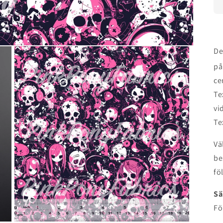
De
på
ce
Te
vi
Te
Vä
be
fö
Sä
Fö