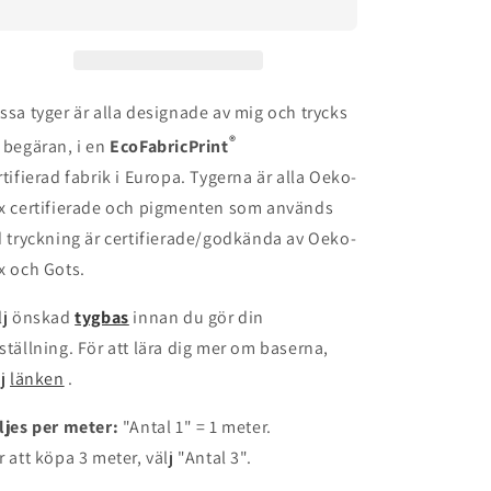
Pink
Pink
ssa tyger är alla designade av mig och trycks
®
 begäran, i en
EcoFabricPrint
rtifierad fabrik i Europa. Tygerna är alla Oeko-
x certifierade och pigmenten som används
d tryckning är certifierade/godkända av Oeko-
x och Gots.
lj önskad
tygbas
innan du gör din
ställning. För att lära dig mer om baserna,
lj
länken
.
ljes per meter:
"Antal 1" = 1 meter.
r att köpa 3 meter, välj "Antal 3".