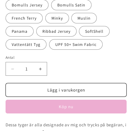
Bomulls Jersey
Bomulls Satin
French Terry
Minky
Muslin
Panama
Ribbad Jersey
SoftShell
Vattentätt Tyg
UPF 50+ Swim Fabric
Antal
Minska
Öka
antal
antal
för
för
Tulip
Tulip
Lägg i varukorgen
Toss
Toss
Köp nu
Dessa tyger är alla designade av mig och trycks på begäran, i