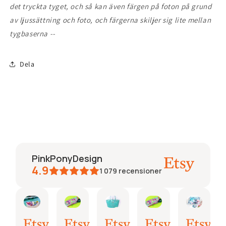
det tryckta tyget, och så kan även färgen på foton på grund
av ljussättning och foto, och färgerna skiljer sig lite mellan
tygbaserna --
Dela
PinkPonyDesign
4.9
1 079
recensioner
Kimberly
Etsy buyer
Joan
Etsy buyer
Angela
Debo
Jul
Jul
Jul
Jul
Jul
Jun