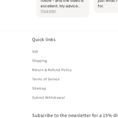
 and the video is
just what I was looking
figure out 
nt. My advice
for.
after you
r
Visa mer
is to make sure
video it a
chine can deal
Great pat
e small area for
it together, and
tching.
nately, my
Quick links
e had a major
me!
Sök
Shipping
Return & Refund Policy
Terms of Service
Sitemap
Submit Withdrawal
Subscribe to the newsletter for a 15% d