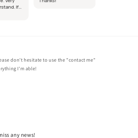
cute!
lease don't hesitate to use the "contact me"
erything I'm able!
miss any news!