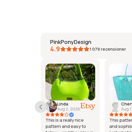
PinkPonyDesign
4.9
1 079
recensioner
inda
Cheryl
Kim
ug 2, 2026
Aug 1, 2026
Jul 
a really nice
This pattern is elegant
What a be
 and easy to
and sophisticated and
was a littl