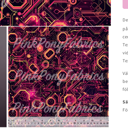
De
på
ce
Te
vi
Te
Vä
be
fö
Sä
Fö