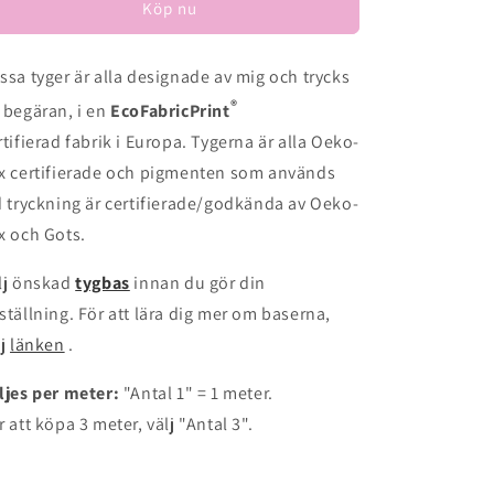
Köp nu
ssa tyger är alla designade av mig och trycks
®
 begäran, i en
EcoFabricPrint
rtifierad fabrik i Europa. Tygerna är alla Oeko-
x certifierade och pigmenten som används
d tryckning är certifierade/godkända av Oeko-
x och Gots.
lj önskad
tygbas
innan du gör din
ställning. För att lära dig mer om baserna,
lj
länken
.
ljes per meter:
"Antal 1" = 1 meter.
r att köpa 3 meter, välj "Antal 3".