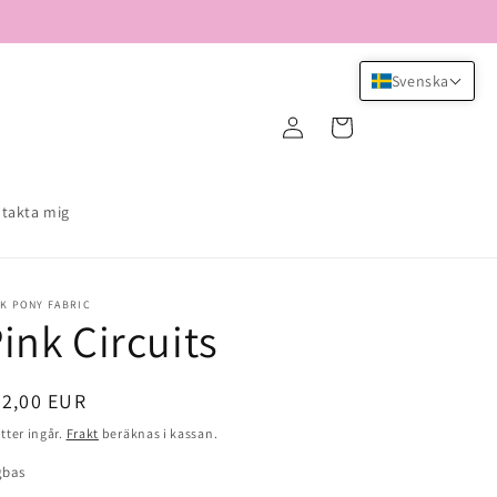
Svenska
Logga
Varukorg
in
takta mig
K PONY FABRIC
ink Circuits
dinarie
22,00 EUR
is
tter ingår.
Frakt
beräknas i kassan.
gbas