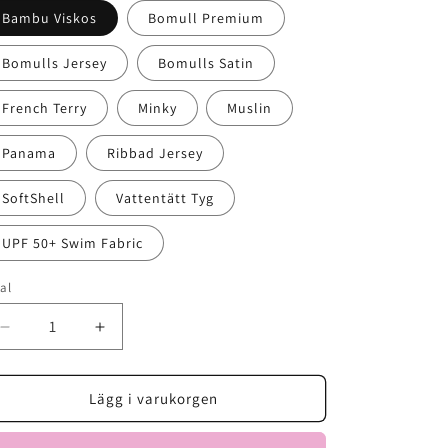
Bambu Viskos
Bomull Premium
Bomulls Jersey
Bomulls Satin
French Terry
Minky
Muslin
Panama
Ribbad Jersey
SoftShell
Vattentätt Tyg
UPF 50+ Swim Fabric
al
Minska
Öka
antal
antal
för
för
Pink
Pink
Lägg i varukorgen
Circuits
Circuits