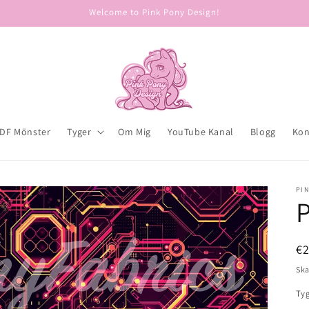
Welcome to Pink Pony Design!
DF Mönster
Tyger
Om Mig
YouTube Kanal
Blogg
Kon
PIN
P
Or
€
pr
Ska
Ty