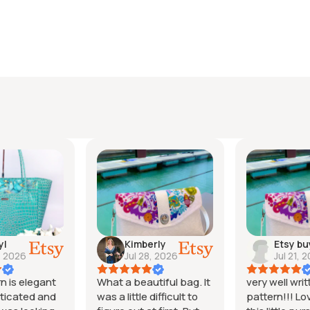
berly
Etsy buyer
Joan
28, 2026
Jul 21, 2026
Jul 14
autiful bag. It
very well written
Great patte
e difficult to
pattern!!! Love to make
follow instr