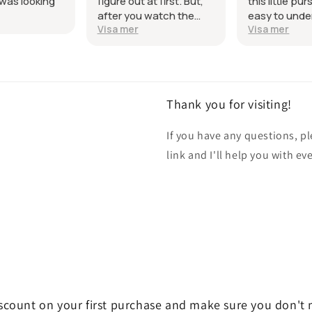
at first. But,
this little purse. Very
Thanks!
 watch the
easy to understand. If
Visa mer
ll made sense.
you don't understand,
tern!
keep reading, it will all
be explained! Thank
You!!
Thank you for visiting!
If you have any questions, p
link and I'll help you with ev
iscount on your first purchase and make sure you don't 